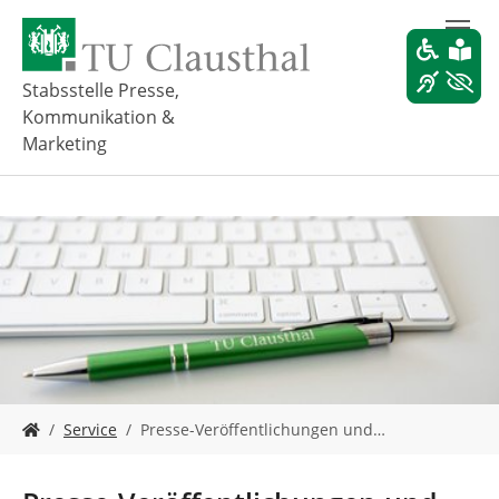
Z
u
m
H
Stabsstelle Presse,
a
Kommunikation &
u
Marketing
p
t
i
n
h
a
l
t
s
p
r
i
S
Service
Presse-Veröffentlichungen und…
n
i
g
e
e
s