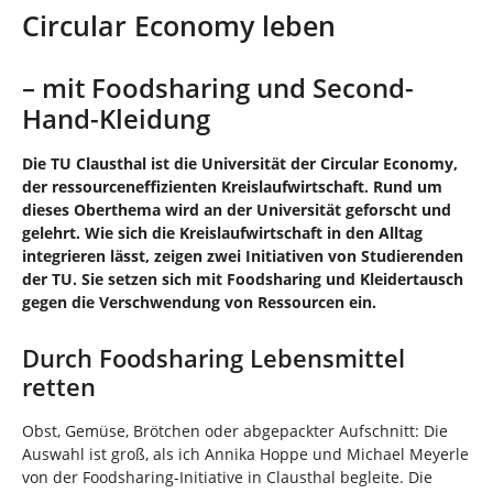
n
i
Circular Economy leben
n
d
h
– mit Foodsharing und Second-
i
Hand-Kleidung
e
r
Die TU Clausthal ist die Universität der Circular Economy,
:
der ressourceneffizienten Kreislaufwirtschaft. Rund um
dieses Oberthema wird an der Universität geforscht und
gelehrt. Wie sich die Kreislaufwirtschaft in den Alltag
integrieren lässt, zeigen zwei Initiativen von Studierenden
der TU. Sie setzen sich mit Foodsharing und Kleidertausch
gegen die Verschwendung von Ressourcen ein.
Durch Foodsharing Lebensmittel
retten
Obst, Gemüse, Brötchen oder abgepackter Aufschnitt: Die
Auswahl ist groß, als ich Annika Hoppe und Michael Meyerle
von der Foodsharing-Initiative in Clausthal begleite. Die