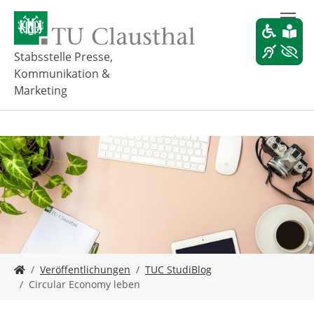
Z
u
m
H
Stabsstelle Presse,
a
Kommunikation &
u
Marketing
p
t
i
n
h
a
l
t
s
p
r
i
S
Veröffentlichungen
TUC StudiBlog
n
i
Circular Economy leben
g
e
e
s