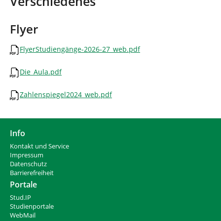
Verschiedenes
n
i
n
d
Flyer
h
i
FlyerStudiengänge-2026-27_web.pdf
e
r
Die_Aula.pdf
:
Zahlenspiegel2024_web.pdf
Info
Kontakt und Service
Impressum
Datenschutz
Barrierefreiheit
Portale
Stud.IP
Studienportale
WebMail