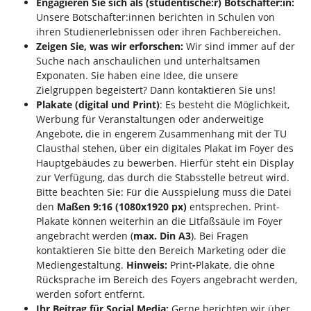
Engagieren Sie sich als (studentische:r) Botschafter:in:
Unsere Botschafter:innen berichten in Schulen von
ihren Studienerlebnissen oder ihren Fachbereichen.
Zeigen Sie, was wir erforschen:
Wir sind immer auf der
Suche nach anschaulichen und unterhaltsamen
Exponaten. Sie haben eine Idee, die unsere
Zielgruppen begeistert? Dann kontaktieren Sie uns!
Plakate (digital und Print)
: Es besteht die Möglichkeit,
Werbung für Veranstaltungen oder anderweitige
Angebote, die in engerem Zusammenhang mit der TU
Clausthal stehen, über ein digitales Plakat im Foyer des
Hauptgebäudes zu bewerben. Hierfür steht ein Display
zur Verfügung, das durch die Stabsstelle betreut wird.
Bitte beachten Sie: Für die Ausspielung muss die Datei
den
Maßen 9:16 (1080x1920 px)
entsprechen. Print-
Plakate können weiterhin an die Litfaßsäule im Foyer
angebracht werden (
max. Din A3
). Bei Fragen
kontaktieren Sie bitte den Bereich Marketing oder die
Mediengestaltung.
Hinweis:
Print
-
Plakate, die ohne
Rücksprache im Bereich des Foyers angebracht werden,
werden sofort entfernt.
Ihr Beitrag für Social Media:
Gerne berichten wir über