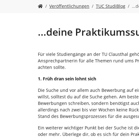
n
S
Veröffentlichungen
TUC StudiBlog
...
i
e
s
i
...deine Praktikumss
n
d
h
i
Für viele Studiengänge an der TU Clausthal gehö
e
Ansprechpartnerin für alle Themen rund ums Pr
r
achten sollte.
:
1. Früh dran sein lohnt sich
Die Suche und vor allem auch Bewerbung auf ein 
willst, solltest du auf die Suche gehen. Am be
Bewerbungen schreiben, sondern benötigst auch
allerdings nach zwei bis vier Wochen keine Rü
Stand des Bewerbungsprozesses für die ausgesu
Ein weiterer wichtiger Punkt bei der Suche ist
oder mehr. Überlege dir, ob es sich für dein 