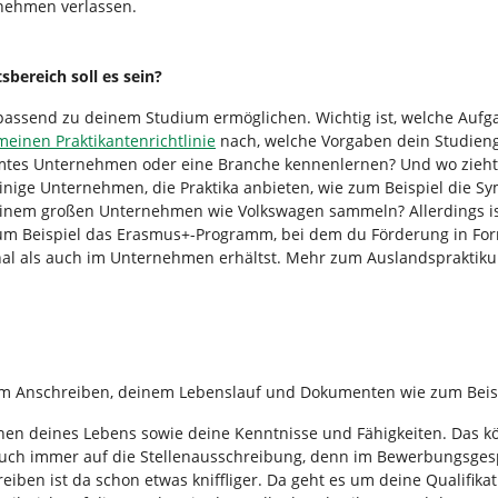
nehmen verlassen.
bereich soll es sein?
 passend zu deinem Studium ermöglichen. Wichtig ist, welche Auf
meinen Praktikantenrichtlinie
nach, welche Vorgaben dein Studieng
mtes Unternehmen oder eine Branche kennenlernen? Und wo zieht e
einige Unternehmen, die Praktika anbieten, wie zum Beispiel die Sy
einem großen Unternehmen wie Volkswagen sammeln? Allerdings is
 zum Beispiel das Erasmus+-Programm, bei dem du Förderung in Form
al als auch im Unternehmen erhältst. Mehr zum Auslandspraktikum
em Anschreiben, deinem Lebenslauf und Dokumenten wie zum Beis
onen deines Lebens sowie deine Kenntnisse und Fähigkeiten. Das k
auch immer auf die Stellenausschreibung, denn im Bewerbungsgesp
ben ist da schon etwas kniffliger. Da geht es um deine Qualifikat