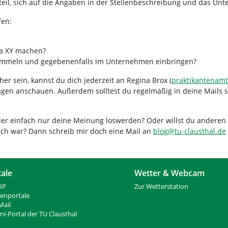
rteil, sich auf die Angaben in der Stellenbeschreibung und das U
fen:
ma XY machen?
sammeln und gegebenenfalls im Unternehmen einbringen?
er sein, kannst du dich jederzeit an Regina Brox (
praktikantenamt
agen anschauen. Außerdem solltest du regelmäßig in deine Mails 
r einfach nur deine Meinung loswerden? Oder willst du anderen S
ich war? Dann schreib mir doch eine Mail an
blog
@
tu-clausthal
.
de
tale
Wetter & Webcam
IP
Zur Wetterstation
ienportale
ail
i-Portal der TU Clausthal