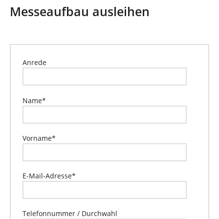
n
i
Messeaufbau ausleihen
n
d
h
i
e
Anrede
r
:
Name
*
Vorname
*
E-Mail-Adresse
*
Telefonnummer / Durchwahl