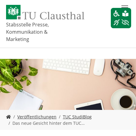
Z
u
m
H
Stabsstelle Presse,
a
Kommunikation &
u
Marketing
p
t
i
n
h
a
l
t
s
p
r
i
S
Veröffentlichungen
TUC StudiBlog
n
i
Das neue Gesicht hinter dem TUC…
g
e
e
s