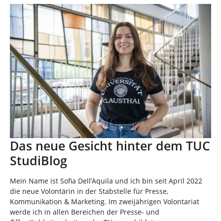
n
i
n
d
h
i
e
r
:
Das neue Gesicht hinter dem TUC
StudiBlog
Mein Name ist Sofia Dell’Aquila und ich bin seit April 2022
die neue Volontärin in der Stabstelle für Presse,
Kommunikation & Marketing. Im zweijährigen Volontariat
werde ich in allen Bereichen der Presse- und