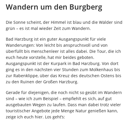
n
i
Wandern um den Burgberg
n
d
h
Die Sonne scheint, der Himmel ist blau und die Wälder sind
i
grün – es ist mal wieder Zeit zum Wandern.
e
r
Bad Harzburg ist ein guter Ausgangspunkt für viele
:
Wanderungen: Von leicht bis anspruchsvoll und von
überfüllt bis menschenleer ist alles dabei. Die Tour, die ich
euch heute vorstelle, hat mir beides geboten.
Ausgangspunkt ist der Kurpark in Bad Harzburg. Von dort
ging es in den nächsten vier Stunden zum Molkenhaus bis
zur Rabenklippe, über das Kreuz des deutschen Ostens bis
zu den Ruinen der Großen Harzburg.
Gerade für diejenigen, die noch nicht so geübt im Wandern
sind – wie ich zum Beispiel – empfiehlt es sich, auf gut
ausgebauten Wegen zu laufen. Dass man dabei trotz vieler
touristischer Angebote jede Menge Natur genießen kann,
zeige ich euch hier. Los geht’s: