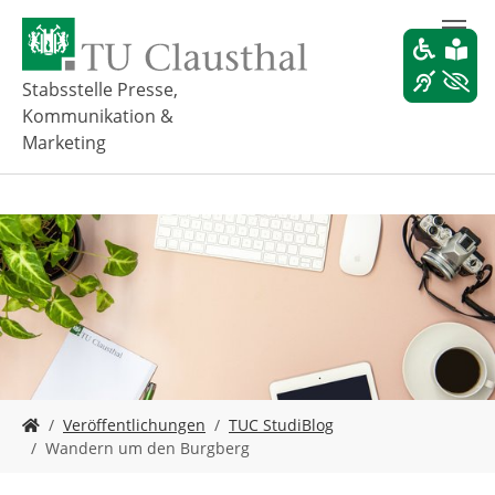
Z
u
m
H
Stabsstelle Presse,
a
Kommunikation &
u
Marketing
p
t
i
n
h
a
l
t
s
p
r
i
S
Veröffentlichungen
TUC StudiBlog
n
i
Wandern um den Burgberg
g
e
e
s