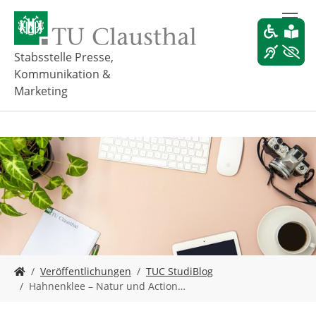
Z
u
m
H
Stabsstelle Presse,
a
Kommunikation &
u
Marketing
p
t
i
n
h
a
l
t
s
p
r
i
S
Veröffentlichungen
TUC StudiBlog
n
i
Hahnenklee – Natur und Action…
g
e
e
s