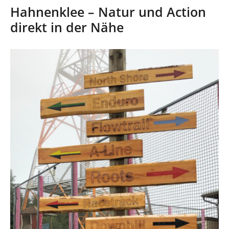
n
i
Hahnenklee – Natur und Action
n
direkt in der Nähe
d
h
i
e
r
: